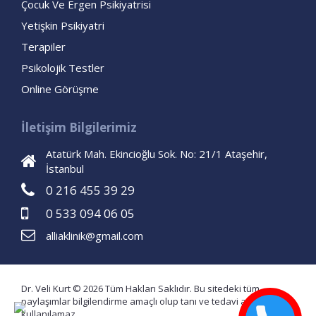
Çocuk Ve Ergen Psikiyatrisi
Yetişkin Psikiyatri
Terapiler
Psikolojik Testler
Online Görüşme
İletişim Bilgilerimiz
Atatürk Mah. Ekincioğlu Sok. No: 21/1 Ataşehir,
İstanbul
0 216 455 39 29
0 533 094 06 05
alliaklinik@gmail.com
Dr. Veli Kurt © 2026 Tüm Hakları Saklıdır. Bu sitedeki tüm
paylaşımlar bilgilendirme amaçlı olup tanı ve tedavi amaçlı
kullanılamaz.