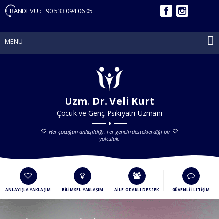
RANDEVU :
+90 533 094 06 05
MENÜ
Uzm. Dr. Veli Kurt
Çocuk ve Genç Psikiyatri Uzmanı
Her çocuğun anlaşıldığı, her gencin desteklendiği bir
yolculuk.
ANLAYIŞLA YAKLAŞIM
BİLİMSEL YAKLAŞIM
AİLE ODAKLI DESTEK
GÜVENLİ İLETİŞİM