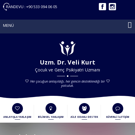
RANDEVU :
+90 533 094 06 05
MENÜ
Uzm. Dr. Veli Kurt
Çocuk ve Genç Psikiyatri Uzmanı
Her çocuğun anlaşıldığı, her gencin desteklendiği bir
yolculuk.
ANLAYIŞLA YAKLAŞIM
BİLİMSEL YAKLAŞIM
AİLE ODAKLI DESTEK
GÜVENLİ İLETİŞİM