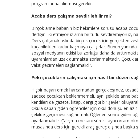
programlarına alınması gerekir.
Acaba ders çalışma sevdirilebilir mi?
Birçok anne babanın biz hekimlere sorusu acaba çocuğu
dediğini iki etmiyoruz ama bir türlü sevdiremiyoruz, nas
Ders çalışmak aslında birçok çocuk için gerçekten zevk
kaçabildikleri kadar kaçmaya çalışırlar. Bunun yanında 
sosyal medyanın etkisi bu zorluğu daha da arttırmaktadı
uyaranlardan uzak durmakta zorlanmaktadır. Çocukları
vakit geçirmeleri sağlanmalıdır.
Peki çocukların çalışması için nasıl bir düzen sa
Hiçbir başarı emek harcamadan gerçekleşmez, tesadüfi de
sadece çocuktan beklenmemeli, aynı şekilde anne babal
kendileri de gazete, kitap, dergi gibi bir şeyler okuyara
Okula sabah giden öğrenciler için okul dönüşü en az 1
şekilde geçirmesi sağlanmalı. Öğleden sonra giden öğr
ayarlanmalıdır. Çalışma mekanı sürekli aynı ortam olma
masasında ders için gerekli araç gereç dışında başka 