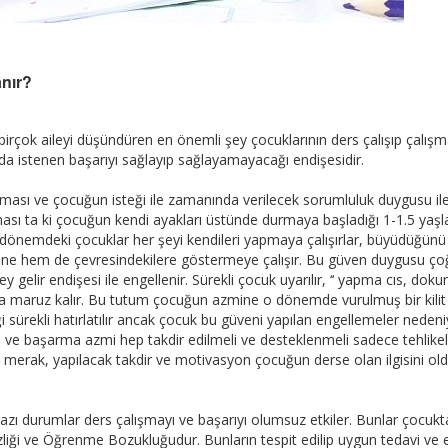
anır?
irçok aileyi düşündüren en önemli şey çocuklarının ders çalışıp çalış
ında istenen başarıyı sağlayıp sağlayamayacağı endişesidir.
lanması ve çocuğun isteği ile zamanında verilecek sorumluluk duygusu il
nılması ta ki çocuğun kendi ayakları üstünde durmaya başladığı 1-1.5 yaş
. O dönemdeki çocuklar her şeyi kendileri yapmaya çalışırlar, büyüdüğünü 
ne hem de çevresindekilere göstermeye çalışır. Bu güven duygusu ço
 gelir endişesi ile engellenir. Sürekli çocuk uyarılır, ‘‘ yapma cıs, dok
rıya maruz kalır. Bu tutum çocuğun azmine o dönemde vurulmuş bir kilit g
 sürekli hatırlatılır ancak çocuk bu güveni yapılan engellemeler nedeni
 ve başarma azmi hep takdir edilmeli ve desteklenmeli sadece tehlikel
 merak, yapılacak takdir ve motivasyon çocuğun derse olan ilgisini ol
ı durumlar ders çalışmayı ve başarıyı olumsuz etkiler. Bunlar çocukt
izliği ve Öğrenme Bozukluğudur. Bunların tespit edilip uygun tedavi ve 