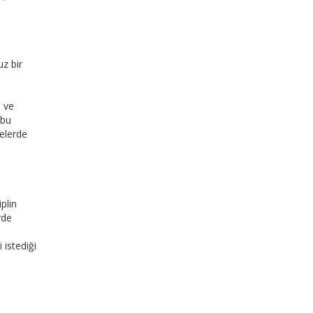
z bir
) ve
 bu
elerde
plin
rde
 istediği