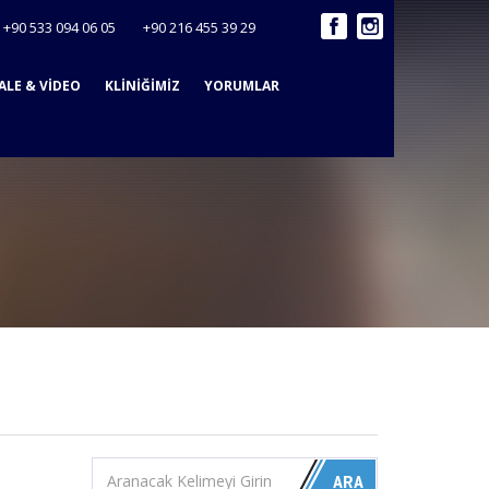
:
+90 533 094 06 05
+90 216 455 39 29
ALE & VİDEO
KLİNİĞİMİZ
YORUMLAR