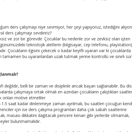
m ders çalışmayı niye sevmiyor, her şeyi yapıyoruz, istediğini alıyoru
ıl ders çalışmayı sevdiririz?
siz ve zor bir görevdir. Çocuklar bu nedenle zor ve zevksiz olan işten
günümüzdeki teknolojik aletlerin (bilgisayar, cep telefonu, playstation
r. Çocukların ilgisini çekecek o kadar keyifli uyaran var ki çocuklarda
 tamamen bu uyaranlardan uzak tutmak yerine kontrollü ve sınırlı sür
ğlanmalı?
ğildir, belli bir zaman ve disiplinle ancak başarı sağlanabilir. Bu disi
arda çalışmaya ortak olmalı en azından çocukların çalıştıkları saatle
k onları motive etmeliler.
-1.5 saat kadar dinlenmeye zaman ayrılmalı, bu saatleri çocuğun kendi
enciler için ise ders çalışma programları daha çok sabah saatlerine
lı, masası dikkatini dağıtacak pencere kenarı gibi yerlerde olmamalı,
şeyler bulunmamalıdır.