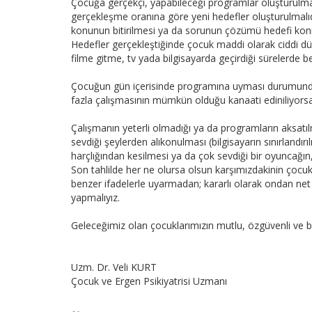
Çocuğa gerçekçi, yapabileceği programlar oluşturulmalı
gerçekleşme oranına göre yeni hedefler oluşturulmalıdı
konunun bitirilmesi ya da sorunun çözümü hedefi konm
Hedefler gerçekleştiğinde çocuk maddi olarak ciddi dü
filme gitme, tv yada bilgisayarda geçirdiği sürelerde be
Çocuğun gün içerisinde programına uyması durumunda 
fazla çalışmasının mümkün olduğu kanaati ediniliyors
Çalışmanın yeterli olmadığı ya da programların aksatıl
sevdiği şeylerden alıkonulması (bilgisayarın sınırlandır
harçlığından kesilmesi ya da çok sevdiği bir oyuncağın,
Son tahlilde her ne olursa olsun karşımızdakinin çoc
benzer ifadelerle uyarmadan; kararlı olarak ondan net 
yapmalıyız.
Geleceğimiz olan çocuklarımızın mutlu, özgüvenli ve ba
Uzm. Dr. Veli KURT
Çocuk ve Ergen Psikiyatrisi Uzmanı