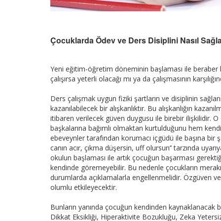
Çocuklarda Ödev ve Ders Disiplini Nasıl Sağl
Yeni eğitim-öğretim döneminin başlaması ile beraber b
çalışırsa yeterli olacağı mı ya da çalışmasının karşılığ
Ders çalışmak uygun fiziki şartların ve disiplinin sağ
kazanılabilecek bir alışkanlıktır. Bu alışkanlığın kaza
itibaren verilecek güven duygusu ile birebir ilişkilidir
başkalarına bağımlı olmaktan kurtulduğunu hem kendi
ebeveynler tarafından korumacı içgüdü ile başına bir şey
canın acır, çıkma düşersin, uff olursun’’ tarzında uya
okulun başlaması ile artık çocuğun başarması gerektiği
kendinde göremeyebilir. Bu nedenle çocukların merakı
durumlarda açıklamalarla engellenmelidir. Özgüven ve
olumlu etkileyecektir.
Bunların yanında çocuğun kendinden kaynaklanacak baz
Dikkat Eksikliği, Hiperaktivite Bozukluğu, Zeka Yeters