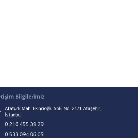
etişim Bilgilerimiz
Atatürk Mah. Ekincioğlu Sok. No: 21/1 Ataşehir,
İstanbul
0 216 455 39 29
0 533 094 06 05