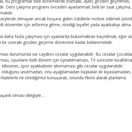
, bu programlar belli dönemlerde (haftalık, aylık) gözden geçirilmeli,
r. Ders çalışma programı önceden ayarlanmalı; belli bir saat çalışma, b
alıdır.
zeylerde olmayan ancak hoşuna giden ödüllerle motive edilmeli (istedi
lli dönemler için arttırıma gitme, istediği kıyafet yada ayakkabıyı alma v
daha fazla çalışması için uyarılarda bulunmaktan kaçınılmalı, eğer d
a bir sonraki gözden geçirme dönemine kadar beklenmelidir.
ması durumunda ise caydırıcı cezalar uygulanabilir. Bu cezalar çocukla
ılması, oyunların belli dönem için oynatılmaması, TV süresinin kısaltılmas
 elbisenin, spor ayakkabının alınmaması gibi cezalar uygulanabilir.
uk olduğunu unutmadan, onu aşağılamadan başkaları ile kıyaslamadan, 
ifadelerle ne istediğimizi konuşarak, onunda fikrini alarak planlama
şarılı olması dileğiyle….