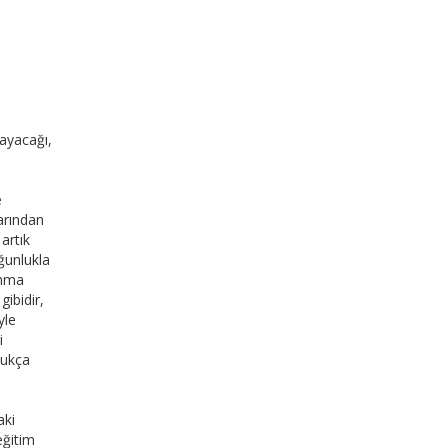
mayacağı,
e
larından
artık
ğunlukla
unma
ibidir,
yle
i
dukça
aki
eğitim