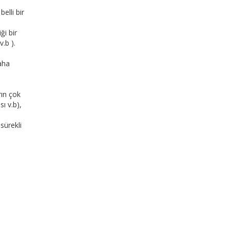
elli bir
ği bir
.b ).
aha
rın çok
ı v.b),
sürekli