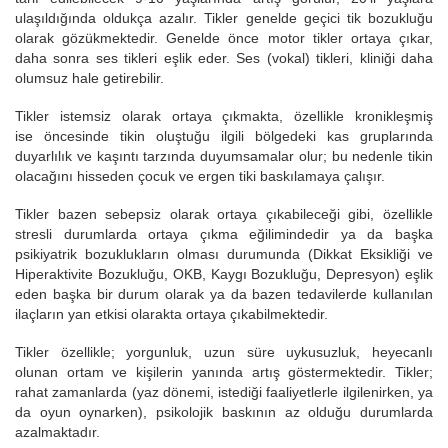
ulaşıldığında oldukça azalır. Tikler genelde geçici tik bozukluğu
olarak gözükmektedir. Genelde önce motor tikler ortaya çıkar,
daha sonra ses tikleri eşlik eder. Ses (vokal) tikleri, kliniği daha
olumsuz hale getirebilir.
Tikler istemsiz olarak ortaya çıkmakta, özellikle kronikleşmiş
ise öncesinde tikin oluştuğu ilgili bölgedeki kas gruplarında
duyarlılık ve kaşıntı tarzında duyumsamalar olur; bu nedenle tikin
olacağını hisseden çocuk ve ergen tiki baskılamaya çalışır.
Tikler bazen sebepsiz olarak ortaya çıkabileceği gibi, özellikle
stresli durumlarda ortaya çıkma eğilimindedir ya da başka
psikiyatrik bozuklukların olması durumunda (Dikkat Eksikliği ve
Hiperaktivite Bozukluğu, OKB, Kaygı Bozukluğu, Depresyon) eşlik
eden başka bir durum olarak ya da bazen tedavilerde kullanılan
ilaçların yan etkisi olarakta ortaya çıkabilmektedir.
Tikler özellikle; yorgunluk, uzun süre uykusuzluk, heyecanlı
olunan ortam ve kişilerin yanında artış göstermektedir. Tikler;
rahat zamanlarda (yaz dönemi, istediği faaliyetlerle ilgilenirken, ya
da oyun oynarken), psikolojik baskının az olduğu durumlarda
azalmaktadır.