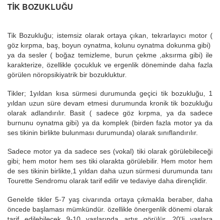
TİK BOZUKLUĞU
Tik Bozukluğu; istemsiz olarak ortaya çıkan, tekrarlayıcı motor (
göz kırpma, baş, boyun oynatma, kolunu oynatma dokunma gibi)
ya da sesler ( boğaz temizleme, burun çekme ,aksırma gibi) ile
karakterize, özellikle çocukluk ve ergenlik döneminde daha fazla
görülen nöropsikiyatrik bir bozukluktur.
Tikler; 1yıldan kısa sürmesi durumunda geçici tik bozukluğu, 1
yıldan uzun süre devam etmesi durumunda kronik tik bozukluğu
olarak adlandırılır. Basit ( sadece göz kırpma, ya da sadece
burnunu oynatma gibi) ya da komplek (birden fazla motor ya da
ses tikinin birlikte bulunması durumunda) olarak sınıflandırılır.
Sadece motor ya da sadece ses (vokal) tiki olarak görülebileceği
gibi; hem motor hem ses tiki olarakta görülebilir. Hem motor hem
de ses tikinin birlikte,1 yıldan daha uzun sürmesi durumunda tanı
Tourette Sendromu olarak tarif edilir ve tedaviye daha dirençlidir.
Genelde tikler 5-7 yaş civarında ortaya çıkmakla beraber, daha
öncede başlaması mümkündür. özellikle önergenlik dönemi olarak
tarif edilebilecek 9-10 yaşlarında artış görülür, 20'li yaşlara