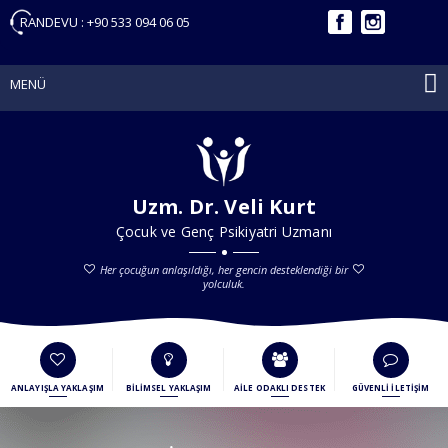
RANDEVU :
+90 533 094 06 05
MENÜ
Uzm. Dr. Veli Kurt
Çocuk ve Genç Psikiyatri Uzmanı
Her çocuğun anlaşıldığı, her gencin desteklendiği bir
yolculuk.
ANLAYIŞLA YAKLAŞIM
BİLİMSEL YAKLAŞIM
AİLE ODAKLI DESTEK
GÜVENLİ İLETİŞİM